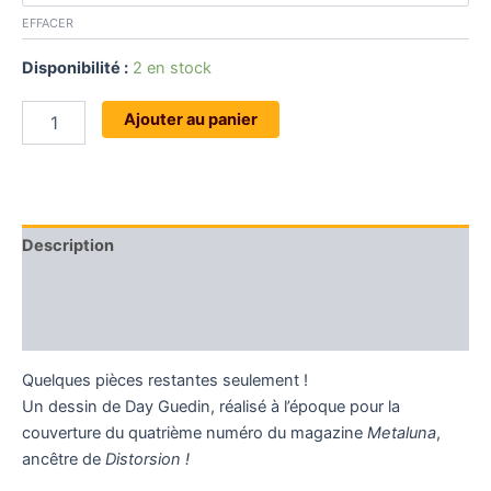
EFFACER
Disponibilité :
2 en stock
quantité
Ajouter au panier
de
T-
shirt
Diable
rouge
Description
Informations complémentaires
Avis (0)
Quelques pièces restantes seulement !
Un dessin de Day Guedin, réalisé à l’époque pour la
couverture du quatrième numéro du magazine
Metaluna
,
ancêtre de
Distorsion !