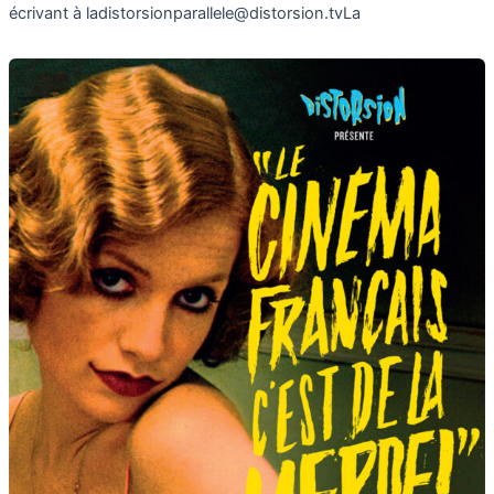
écrivant à ladistorsionparallele@distorsion.tvLa