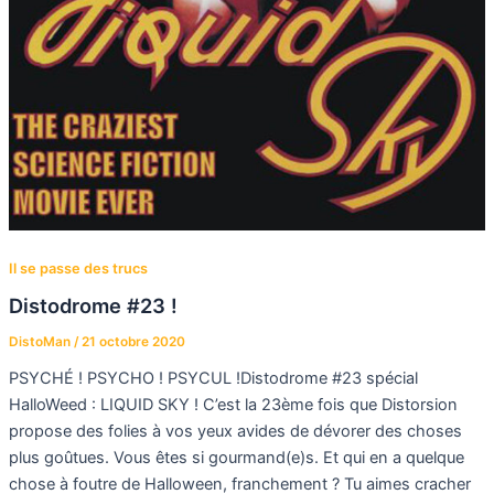
Il se passe des trucs
Distodrome #23 !
DistoMan
/
21 octobre 2020
PSYCHÉ ! PSYCHO ! PSYCUL !Distodrome #23 spécial
HalloWeed : LIQUID SKY ! C’est la 23ème fois que Distorsion
propose des folies à vos yeux avides de dévorer des choses
plus goûtues. Vous êtes si gourmand(e)s. Et qui en a quelque
chose à foutre de Halloween, franchement ? Tu aimes cracher