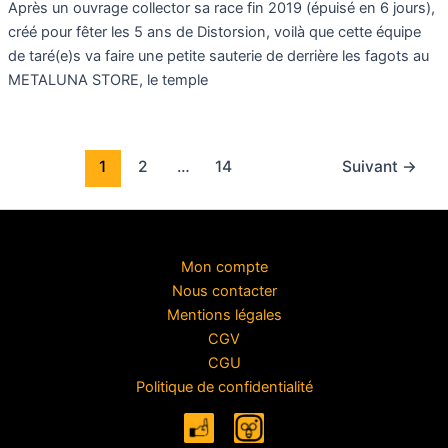
Après un ouvrage collector sa race fin 2019 (épuisé en 6 jours),
créé pour fêter les 5 ans de Distorsion, voilà que cette équipe
de taré(e)s va faire une petite sauterie de derrière les fagots au
METALUNA STORE, le temple
1
2
…
14
Suivant
→
Mon compte
Nous contacter
Mentions légales
CGV
CGU
Politique de confidentialité