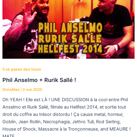
Il se passe des trucs
Phil Anselmo + Rurik Sallé !
DistoMan
/
2 mai 2020
Oh YEAH ! Elle est LÀ ! UNE DISCUSSION à la cool entre Phil
Anselmo et Rurik Sallé, filmée au Hellfest 2014, et sortie tout
droit du coffre au trésor distordu ! Ça cause metal, horreur,
Goblin, Jean Rollin, Necrophagia, Jethro Tull, Rod Serling,
House of Shock, Massacre à la Tronçonneuse, and MEAURE !
MATE