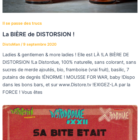
Il se passe des trucs
La BIÈRE de DISTORSION !
DistoMan
/
9 septembre 2020
Ladies & gentlemen & more ladies ! Elle est LÀ !LA BIÈRE DE
DISTORSION !La Distordue, 100% naturelle, sans colorant, sans
sucres de merde ajoutés, bio, framboise (vrai fruit), basilic, 7
putains de degrés !ÉNORME ! MOUSSE FOR WAR, baby !Dispo
dans les bons bars, et sur www.Distore.tv !EXIGEZ-LA par la
FORCE ! Vous êtes