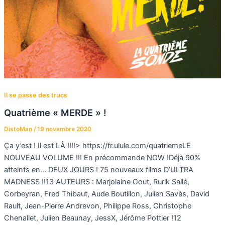
Il se passe des trucs
Quatrième « MERDE » !
DistoMan
/
19 novembre 2020
Ça y’est ! Il est LÀ !!!!> https://fr.ulule.com/quatriemeLE
NOUVEAU VOLUME !!! En précommande NOW !Déjà 90%
atteints en… DEUX JOURS ! 75 nouveaux films D’ULTRA
MADNESS !!13 AUTEURS : Marjolaine Gout, Rurik Sallé,
Corbeyran, Fred Thibaut, Aude Boutillon, Julien Savès, David
Rault, Jean-Pierre Andrevon, Philippe Ross, Christophe
Chenallet, Julien Beaunay, JessX, Jérôme Pottier !12