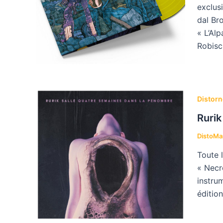
exclusi
dal Br
« L’Al
Robisc
Distorn
Rurik
DistoM
Toute 
« Necr
instru
éditio