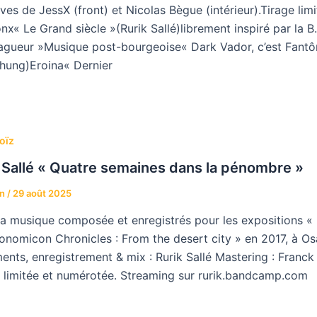
ves de JessX (front) et Nicolas Bègue (intérieur).Tirage limit
onx« Le Grand siècle »(Rurik Sallé)librement inspiré par la 
pagueur »Musique post-bourgeoise« Dark Vador, c’est Fantô
hung)Eroina« Dernier
oïz
 Sallé « Quatre semaines dans la pénombre »
an
/
29 août 2025
la musique composée et enregistrés pour les expositions «
onomicon Chronicles : From the desert city » en 2017, à Os
ments, enregistrement & mix : Rurik Sallé Mastering : Franck
n limitée et numérotée. Streaming sur rurik.bandcamp.com