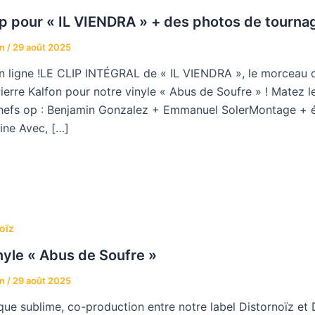
ip pour « IL VIENDRA » + des photos de tourna
an
/
29 août 2025
 en ligne !LE CLIP INTÉGRAL de « IL VIENDRA », le morceau d
erre Kalfon pour notre vinyle « Abus de Soufre » ! Matez le 
hefs op : Benjamin Gonzalez + Emmanuel SolerMontage + é
ine Avec, […]
oïz
nyle « Abus de Soufre »
an
/
29 août 2025
que sublime, co-production entre notre label Distornoïz et D