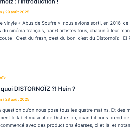
rnoïz : l’introduction !
an
/
29 août 2025
le vinyle « Abus de Soufre », nous avions sorti, en 2016, c
du cinéma français, par 6 artistes fous, chacun à leur maniè
oute ! C’est du fresh, c’est du bon, c’est du Distornoïz ! El 
oïz
 quoi DISTORNOÏZ ?! Hein ?
an
/
28 août 2025
a question qu’on nous pose tous les quatre matins. Et des mat
ment le label musical de Distorsion, quand il nous prend de
 commencé avec des productions éparses, ci et là, et notamm