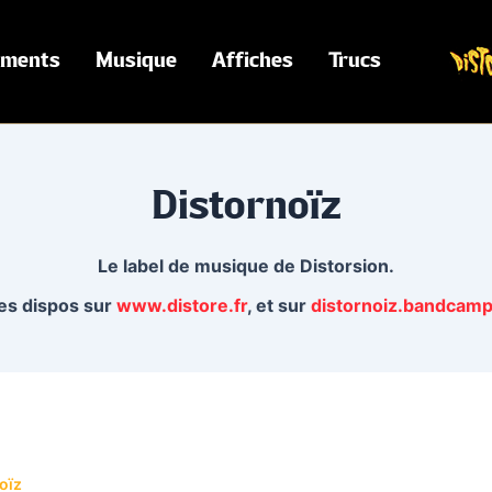
ements
Musique
Affiches
Trucs
Distornoïz
Le label de musique de Distorsion.
es dispos sur
www.distore.fr
, et sur
distornoiz.bandcam
oïz