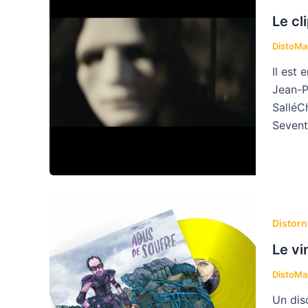
Le cl
DistoM
Il est
Jean-Pi
SalléC
Sevent
Distorn
Le vi
DistoM
Un dis