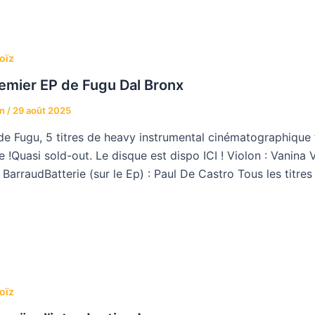
oïz
emier EP de Fugu Dal Bronx
an
/
29 août 2025
de Fugu, 5 titres de heavy instrumental cinématographique f
e !Quasi sold-out. Le disque est dispo ICI ! Violon : Vanina V
BarraudBatterie (sur le Ep) : Paul De Castro Tous les titres 
oïz