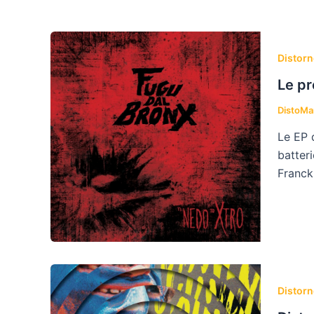
Distorn
Le pr
DistoM
Le EP 
batteri
Franck 
Distorn