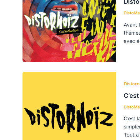
Disto
DistoM
Avant 
thèmes 
avec éc
Distorn
C’est
DistoM
C’est l
simple
Tout a