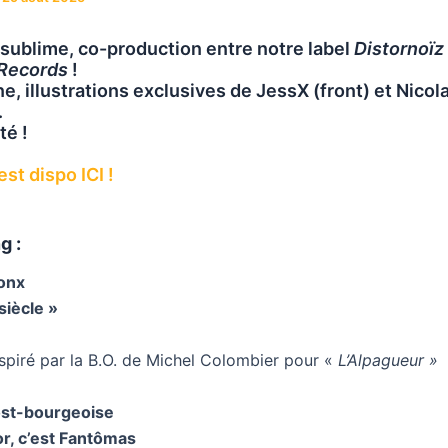
sublime, co-production entre notre label
Distornoïz
 Records
!
ne, illustrations exclusives de JessX (front) et Nico
.
té !
st dispo ICI !
g :
ronx
siècle »
nspiré par la B.O. de Michel Colombier pour «
L’Alpagueur »
st-bourgeoise
r, c’est Fantômas