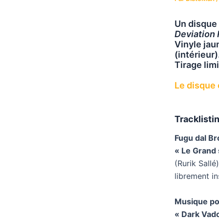
Un disque 
Deviation
Vinyle jau
(intérieur)
Tirage limi
Le disque e
Tracklistin
Fugu dal B
« Le Grand 
(Rurik Sallé)
librement i
Musique po
« Dark Vado