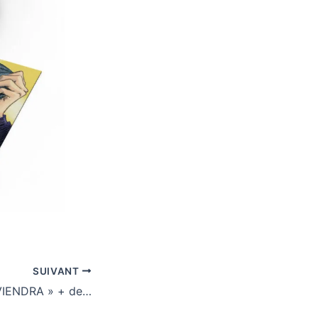
SUIVANT
Le clip pour « IL VIENDRA » + des photos de tournage