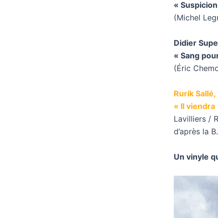
« Suspicion
(Michel Legr
Didier Supe
« Sang pou
(Éric Chemo
Rurik Sallé
« Il viendra
Lavilliers / 
d’après la B
Un vinyle q