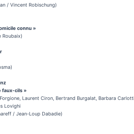
man / Vincent Robischung)
omicile connu »
e Roubaix)
r
osma)
inz
faux-cils »
Forgione, Laurent Ciron, Bertrand Burgalat, Barbara Carlot
es Lovighi
nareff / Jean-Loup Dabadie)