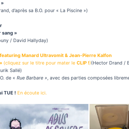
 »
and, d’après sa B.O. pour « La Piscine »)
r
r sang »
uny / David Hallyday)
, featuring Manard Ultravomit & Jean-Pierre Kalfon
 »
(cliquez sur le titre pour mater le
CLIP !
)
(Hector Drand / 
Rurik Sallé)
.O. de «
Rue Barbare »
, avec des parties composées librem
ui TUE !
En écoute ici.