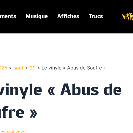
ements
Musique
Affiches
Trucs
025
août
29
Le vinyle « Abus de Soufre »
vinyle « Abus de
fre »
/
29 août 2025