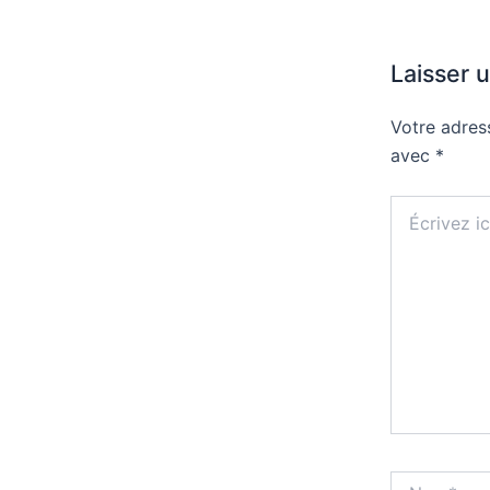
Laisser 
Votre adres
avec
*
Écrivez
ici…
Nom*