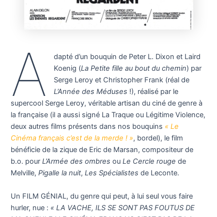
A
dapté d’un bouquin de Peter L. Dixon et Laird
Koenig (
La Petite fille au bout du chemin
) par
Serge Leroy et Christopher Frank (réal de
L’Année des Méduses
!), réalisé par le
supercool Serge Leroy, véritable artisan du ciné de genre à
la française (il a aussi signé La Traque ou Légitime Violence,
deux autres films présents dans nos bouquins
« Le
Cinéma français c’est de la merde ! »
, bordel), le film
bénéficie de la zique de Eric de Marsan, compositeur de
b.o. pour
L’Armée des ombres
ou
Le Cercle rouge
de
Melville,
Pigalle la nuit
,
Les Spécialistes
de Leconte.
Un FILM GÉNIAL, du genre qui peut, à lui seul vous faire
hurler, nue :
« LA VACHE, ILS SE SONT PAS FOUTUS DE