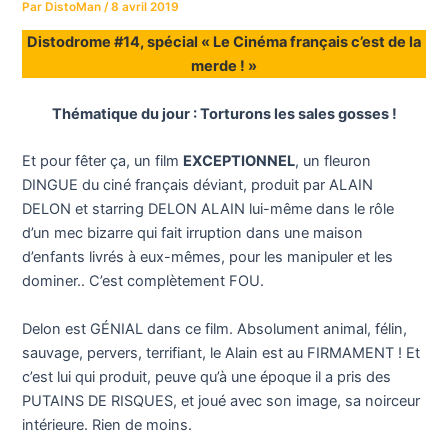
Par
DistoMan
/
8 avril 2019
Distodrome #14, spécial « Le Cinéma français c’est de la
merde ! »
Thématique du jour : Torturons les sales gosses !
Et pour fêter ça, un film
EXCEPTIONNEL
, un fleuron
DINGUE du ciné français déviant, produit par ALAIN
DELON et starring DELON ALAIN lui-même dans le rôle
d’un mec bizarre qui fait irruption dans une maison
d’enfants livrés à eux-mêmes, pour les manipuler et les
dominer.. C’est complètement FOU.
Delon est GÉNIAL dans ce film. Absolument animal, félin,
sauvage, pervers, terrifiant, le Alain est au FIRMAMENT ! Et
c’est lui qui produit, peuve qu’à une époque il a pris des
PUTAINS DE RISQUES, et joué avec son image, sa noirceur
intérieure. Rien de moins.