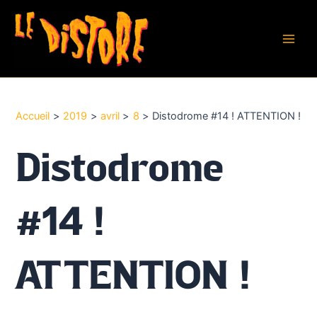
Aller
au
contenu
Main
Men
Accueil
2019
avril
8
Distodrome #14 ! ATTENTION !
Distodrome
#14 !
ATTENTION !