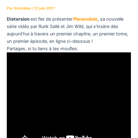
Par
DistoMan
/
12 juin 2017
Distorsion
est fier de présenter
Plexendule
, sa nouvelle
série vidéo par Rurik Sallé et Jim Wild, qui s’insère dès
aujourd’hui à travers un premier chapitre, un premier tome,
un premier épisode, en ligne ci-dessous !
Partages, si tu tiens à tes moufles.