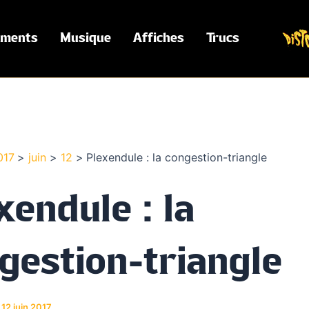
ements
Musique
Affiches
Trucs
017
juin
12
Plexendule : la congestion-triangle
xendule : la
gestion-triangle
/
12 juin 2017